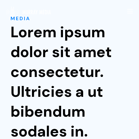
MEDIA
Lorem ipsum
What We Do
dolor sit amet
Our Work
consectetur.
About Us
Ultricies a ut
bibendum
START YOUR PROJECT
sodales in.